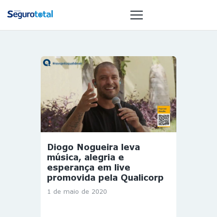
NOTÍCIAS
REVISTA
ESPECIAIS
GAIVOTA DE
OURO
ST SUMMIT
Diogo Nogueira leva
MULHERES
música, alegria e
GESTORAS
esperança em live
promovida pela Qualicorp
HOMEST
1 de maio de 2020
HOME