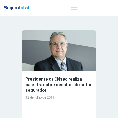
NOTÍCIAS
REVISTA
ESPECIAIS
GAIVOTA DE
OURO
ST SUMMIT
Presidente da CNseg realiza
MULHERES
palestra sobre desafios do setor
segurador
GESTORAS
HOMEST
12 de julho de 2019
HOME