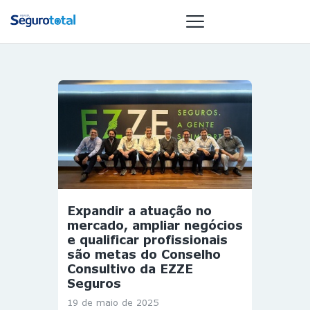
NOTÍCIAS
REVISTA
ESPECIAIS
GAIVOTA DE
OURO
ST SUMMIT
Expandir a atuação no
MULHERES
mercado, ampliar negócios
GESTORAS
e qualificar profissionais
são metas do Conselho
HOMEST
Consultivo da EZZE
HOME
Seguros
19 de maio de 2025