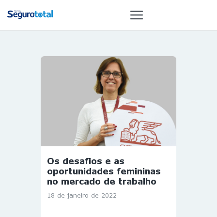
NOTÍCIAS
REVISTA
ESPECIAIS
GAIVOTA DE
OURO
ST SUMMIT
MULHERES
Os desafios e as
GESTORAS
oportunidades femininas
HOMEST
no mercado de trabalho
HOME
18 de janeiro de 2022