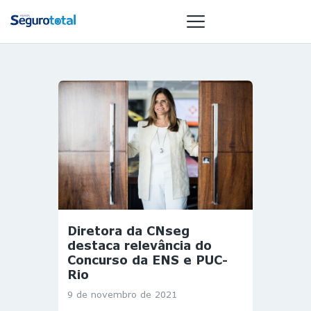
NOTÍCIAS
REVISTA
ESPECIAIS
GAIVOTA DE
OURO
ST SUMMIT
MULHERES
Diretora da CNseg
GESTORAS
destaca relevância do
HOMEST
Concurso da ENS e PUC-
Rio
HOME
9 de novembro de 2021