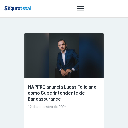
NOTÍCIAS
REVISTA
ESPECIAIS
GAIVOTA DE
OURO
ST SUMMIT
MAPFRE anuncia Lucas Feliciano
MULHERES
como Superintendente de
GESTORAS
Bancassurance
HOMEST
12 de setembro de 2024
HOME