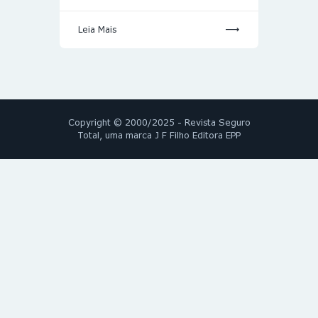
Leia Mais
Copyright © 2000/2025 - Revista Seguro
Total, uma marca J F Filho Editora EPP