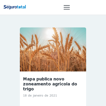
NOTÍCIAS
REVISTA
ESPECIAIS
GAIVOTA DE
OURO
ST SUMMIT
MULHERES
Mapa publica novo
GESTORAS
zoneamento agrícola do
HOMEST
trigo
HOME
18 de janeiro de 2021