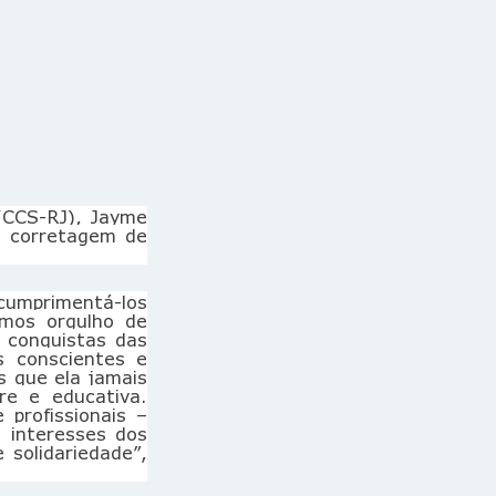
 (CCS-RJ), Jayme
e corretagem de
cumprimentá-los
emos orgulho de
s conquistas das
s conscientes e
s que ela jamais
re e educativa.
profissionais –
 interesses dos
 solidariedade”,