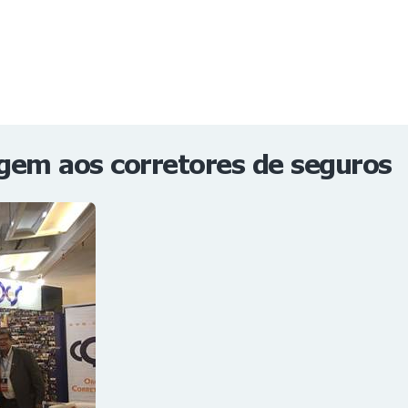
NOTÍCIAS
REVISTA
ESPECIAIS
GAIVOTA DE OURO
ST SUMMIT
MULHERES GESTORAS
HOMEST
HOME
em aos corretores de seguros