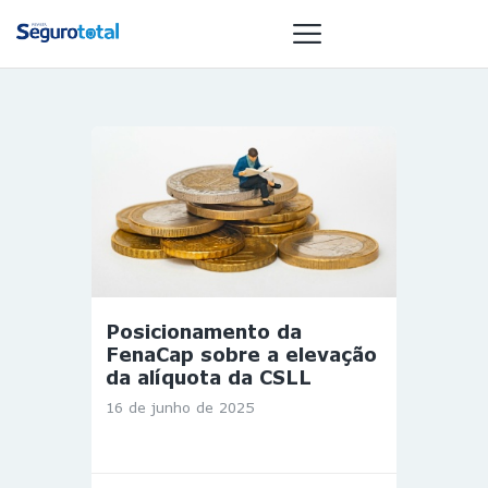
NOTÍCIAS
REVISTA
ESPECIAIS
GAIVOTA DE
OURO
ST SUMMIT
Posicionamento da
MULHERES
FenaCap sobre a elevação
GESTORAS
da alíquota da CSLL
HOMEST
16 de junho de 2025
HOME