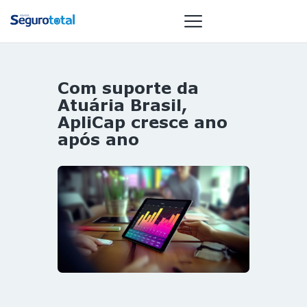
Com suporte da
NOTÍCIAS
Atuária Brasil,
REVISTA
ApliCap cresce ano
após ano
ESPECIAIS
GAIVOTA DE
OURO
ST SUMMIT
MULHERES
GESTORAS
HOMEST
HOME