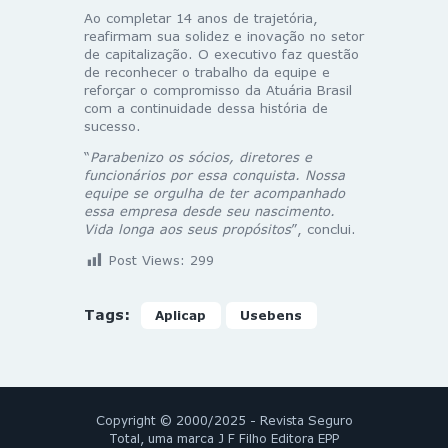
Ao completar 14 anos de trajetória,
reafirmam sua solidez e inovação no setor
de capitalização. O executivo faz questão
de reconhecer o trabalho da equipe e
reforçar o compromisso da Atuária Brasil
com a continuidade dessa história de
sucesso.
“
Parabenizo os sócios, diretores e
funcionários por essa conquista. Nossa
equipe se orgulha de ter acompanhado
essa empresa desde seu nascimento.
Vida longa aos seus propósitos
”, conclui.
Post Views:
299
Tags:
Aplicap
Usebens
Copyright © 2000/2025 - Revista Seguro
Total, uma marca J F Filho Editora EPP