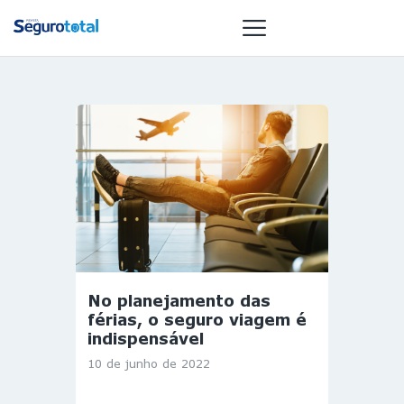
NOTÍCIAS
REVISTA
ESPECIAIS
GAIVOTA DE
OURO
ST SUMMIT
MULHERES
No planejamento das
GESTORAS
férias, o seguro viagem é
HOMEST
indispensável
HOME
10 de junho de 2022