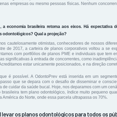
uenas empresas ou mesmo pessoas físicas. Nenhum concorren
 a economia brasileira retoma aos eixos. Há expectativa 
s odontológicos? Qual a projeção?
 cautelosamente otimistas, conhecedores de nossos diferenc
re de 2017, a carteira de planos corporativos voltou a se exp
ntamos com portfólios de planos PME e individuais que tem e
as significativas à entrada de concorrentes, como inadimplênc
creditamos estar unicamente posicionados, e na direção corret
 que é possível. A OdontoPrev está inserida em um segmen
passo que se depara com o desafio de disseminar e conscien
ia de cuidar da saúde bucal. Hoje, nos deparamos com um cená
brasileira tem plano odontológico, índice muito pequeno q
 América do Norte, onde essa parcela ultrapassa os 70%.
l levar os planos odontológicos para todos os pú