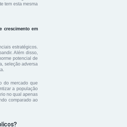
te tem esta mesma
de crescimento em
iais estratégicos.
andir. Além disso,
norme potencial de
ia, seleção adversa
a.
to do mercado que
tizar a população
rio no qual apenas
uando comparado ao
blicos?