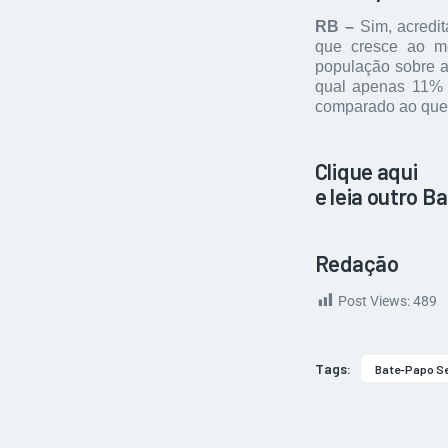
RB –
Sim, acredi
que cresce ao m
população sobre a
qual apenas 11% 
comparado ao que 
Clique aqui
e leia outro 
Redação
Post Views:
489
Tags:
Bate-Papo S