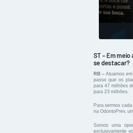
ST – Em meio 
se destacar?
RB –
Atuamos em m
passo que os pla
para 47 milhões d
para 23 milhões.
Para sermos cada 
na OdontoPrev, uma
Somos uma opera
exclusivamente od