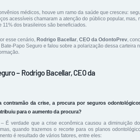
convênios médicos, houve um ramo da saúde que cresceu: segu
ços acessíveis chamaram a atenção do público popular, mas
 11% dos brasileiros são beneficiados.
or esse cenário,
Rodrigo Bacellar
,
CEO da OdontoPrev
, con
 Bate-Papo Seguro e falou sobre a polarização dessa carteira n
formação.
uro – Rodrigo Bacellar, CEO da
a contramão da crise, a procura por seguros odontológico
ntribuiu para o aumento da procura?
– É verdade que a crise econômica causou a diminuição dos
mas, quando trazemos o recorte para os planos odontológic
nto é resultado de vários fatores, entre eles: