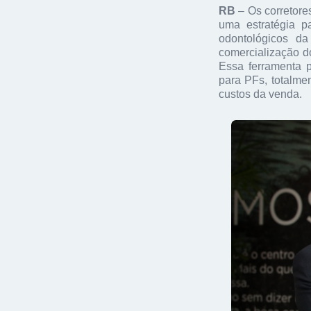
RB
– Os corretore
uma estratégia p
odontológicos da
comercialização d
Essa ferramenta p
para PFs, totalme
custos da venda.