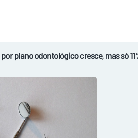
NOTÍCIAS
REVISTA
ESPECIAIS
GAIVOTA DE OURO
ST SUMMIT
MULHERES GESTORAS
HOMEST
HOME
or plano odontológico cresce, mas só 11%