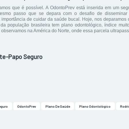
tamos que é possível. A OdontoPrev está inserida em um se
esmo passo que se depara com o desafio de disseminar e
 importância de cuidar da saúde bucal. Hoje, nos deparamos
da população brasileira tem plano odontológico, índice mui
observamos na América do Norte, onde essa parcela ultrapas
Bate-Papo Seguro
eguro
OdontoPrev
Plano De Saúde
Plano Odontológico
Rodri