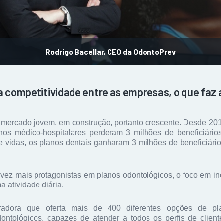
Rodrigo Bacellar, CEO da OdontoPrev
a competitividade entre as empresas, o que faz
ercado jovem, em construção, portanto crescente. Desde 201
nos médico-hospitalares perderam 3 milhões de beneficiário
e vidas, os planos dentais ganharam 3 milhões de beneficiári
vez mais protagonistas em planos odontológicos, o foco em in
 atividade diária.
dora que oferta mais de 400 diferentes opções de pla
ontológicos, capazes de atender a todos os perfis de clien