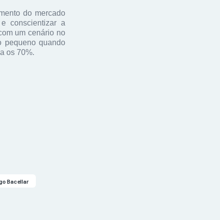
gmento do mercado
 conscientizar a
 com um cenário no
to pequeno quando
sa os 70%.
go Bacellar