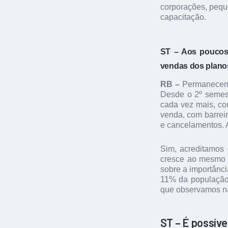
corporações, peq
capacitação.
ST – Aos poucos,
vendas dos plano
RB –
Permanecemos
Desde o 2º semest
cada vez mais, co
venda, com barreir
e cancelamentos. A
Sim, acreditamos
cresce ao mesmo 
sobre a importânc
11% da população 
que observamos na
ST – É possíve