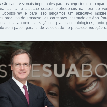
s são cada vez mais importantes para os negócios da compan
ara facilitar a atuação desses profissionais na hora de v
 OdontoPrev e para isso lançamos um aplicativo mobile
os produtos da empresa, via corretores, chamado de App Par
ossibilita a comercialização de planos odontológicos, tant
nte sem papel, garantindo velocidade no processo, redução d