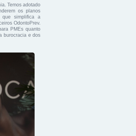
hia. Temos adotado
enderem os planos
 que simplifica a
ceiros OdontoPrev.
o para PMEs quanto
a burocracia e dos