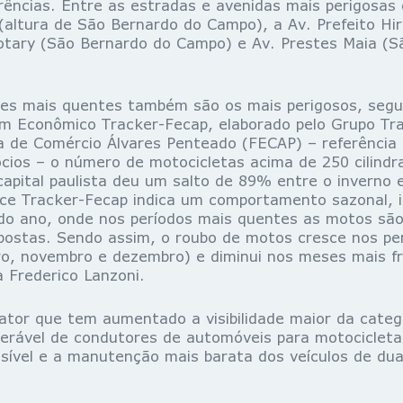
ências. Entre as estradas e avenidas mais perigosas
(altura de São Bernardo do Campo), a Av. Prefeito Hi
otary (São Bernardo do Campo) e Av. Prestes Maia (
 quentes também são os mais perigosos, segun
m Econômico Tracker-Fecap, elaborado pelo Grupo Tra
 de Comércio Álvares Penteado (FECAP) – referência 
ios – o número de motocicletas acima de 250 cilindr
capital paulista deu um salto de 89% entre o inverno 
ice Tracker-Fecap indica um comportamento sazonal, i
do ano, onde nos períodos mais quentes as motos são 
postas. Sendo assim, o roubo de motos cresce nos pe
o, novembro e dezembro) e diminui nos meses mais fr
ca Frederico Lanzoni.
ue tem aumentado a visibilidade maior da catego
erável de condutores de automóveis para motocicleta
sível e a manutenção mais barata dos veículos de dua