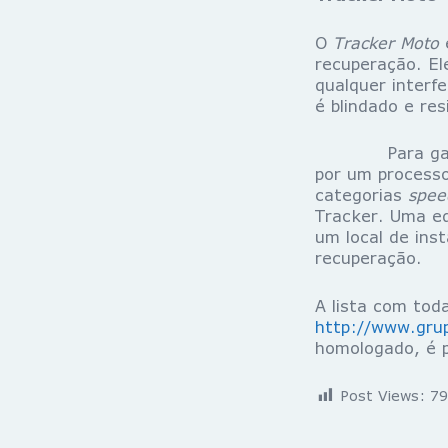
O
Tracker Moto
é
recuperação. El
qualquer interfe
é blindado e re
Para garantir
por um process
categorias
spee
Tracker. Uma eq
um local de ins
recuperação.
A lista com tod
http://www.gru
homologado, é po
Post Views:
79