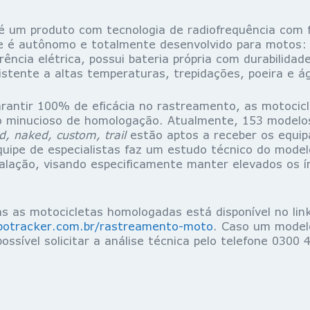
 um produto com tecnologia de radiofrequência com 
e é autônomo e totalmente desenvolvido para motos: 
rência elétrica, possui bateria própria com durabilida
sistente a altas temperaturas, trepidações, poeira e á
 100% de eficácia no rastreamento, as motocicl
o minucioso de homologação. Atualmente, 153 modelo
d, naked, custom, trail
estão aptos a receber os equi
uipe de especialistas faz um estudo técnico do modelo
talação, visando especificamente manter elevados os í
as as motocicletas homologadas está disponível no lin
potracker.com.br/rastreamento-moto
. Caso um model
ssível solicitar a análise técnica pelo telefone 0300 