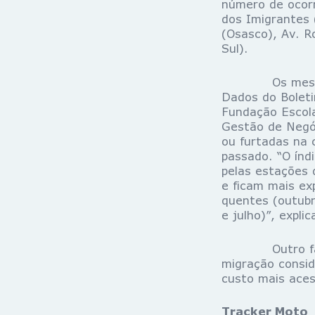
número de ocorr
dos Imigrantes 
(Osasco), Av. R
Sul).
Os meses mais
Dados do Boleti
Fundação Escola
Gestão de Negóc
ou furtadas na 
passado. “O índ
pelas estações 
e ficam mais ex
quentes (outubr
e julho)”, expli
Outro fator q
migração consid
custo mais aces
Tracker Moto