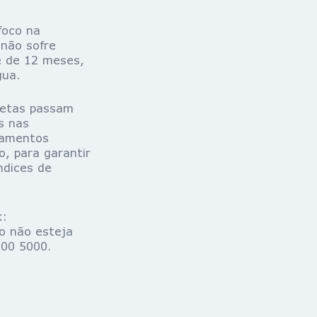
foco na
não sofre
de de 12 meses,
gua.
etas passam
s nas
pamentos
, para garantir
ndices de
k:
o não esteja
400 5000.