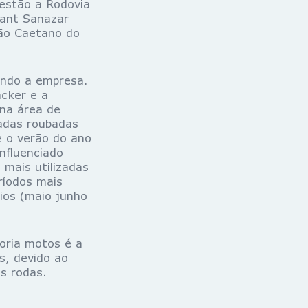
 estão a Rodovia
rant Sanazar
São Caetano do
do a empresa.
cker e a
na área de
adas roubadas
e o verão do ano
nfluenciado
mais utilizadas
ríodos mais
ios (maio junho
ria motos é a
s, devido ao
s rodas.