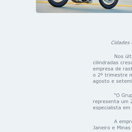
Cidades 
Nos últimos 1
cilindradas cre
empresa de rast
o 2º trimestre 
agosto e setemb
“O Grupo Trac
representa um 2
especialista em
A empresa com
Janeiro e Minas