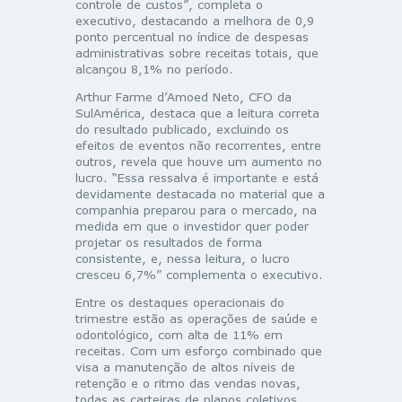
controle de custos”, completa o
executivo, destacando a melhora de 0,9
ponto percentual no índice de despesas
administrativas sobre receitas totais, que
alcançou 8,1% no período.
Arthur Farme d’Amoed Neto, CFO da
SulAmérica, destaca que a leitura correta
do resultado publicado, excluindo os
efeitos de eventos não recorrentes, entre
outros, revela que houve um aumento no
lucro. “Essa ressalva é importante e está
devidamente destacada no material que a
companhia preparou para o mercado, na
medida em que o investidor quer poder
projetar os resultados de forma
consistente, e, nessa leitura, o lucro
cresceu 6,7%” complementa o executivo.
Entre os destaques operacionais do
trimestre estão as operações de saúde e
odontológico, com alta de 11% em
receitas. Com um esforço combinado que
visa a manutenção de altos níveis de
retenção e o ritmo das vendas novas,
todas as carteiras de planos coletivos