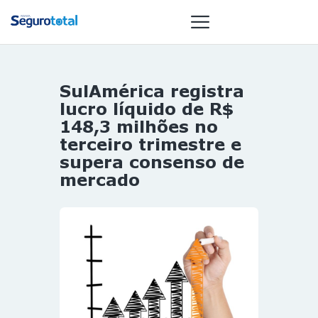
SulAmérica registra
NOTÍCIAS
lucro líquido de R$
REVISTA
148,3 milhões no
terceiro trimestre e
ESPECIAIS
supera consenso de
GAIVOTA DE
mercado
OURO
ST SUMMIT
MULHERES
GESTORAS
HOMEST
HOME