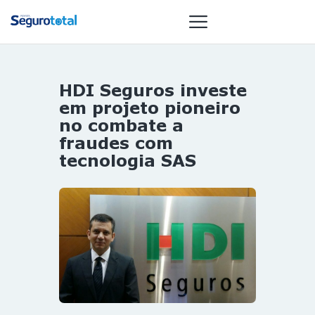
HDI Seguros investe
NOTÍCIAS
em projeto pioneiro
REVISTA
no combate a
fraudes com
ESPECIAIS
tecnologia SAS
GAIVOTA DE
OURO
ST SUMMIT
MULHERES
GESTORAS
HOMEST
HOME