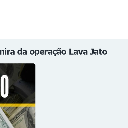
NOTÍCIAS
REVISTA
ESPECIAIS
GAIVOTA DE OURO
ST SUMMIT
MULHERES GESTORAS
HOMEST
HOME
mira da operação Lava Jato