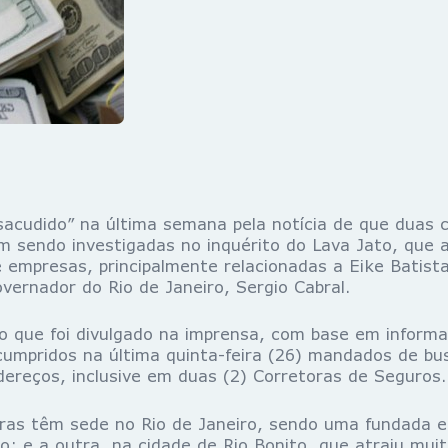
sacudido” na última semana pela notícia de que duas 
m sendo investigadas no inquérito do Lava Jato, que 
 empresas, principalmente relacionadas a Eike Batist
overnador do Rio de Janeiro, Sergio Cabral.
 que foi divulgado na imprensa, com base em informaç
cumpridos na última quinta-feira (26) mandados de bu
ereços, inclusive em duas (2) Corretoras de Seguros.
ras têm sede no Rio de Janeiro, sendo uma fundada e
do; e a outra, na cidade de Rio Bonito, que atraiu mu