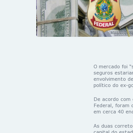
O mercado foi “
seguros estaria
envolvimento de
político do ex-g
De acordo com o
Federal, foram 
em cerca 40 end
As duas correto
capital do esta