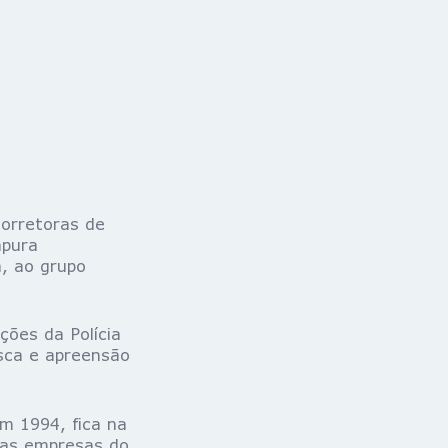
corretoras de
apura
a, ao grupo
ões da Polícia
sca e apreensão
m 1994, fica na
itas empresas do