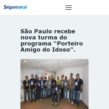
São Paulo recebe
NOTÍCIAS
nova turma do
REVISTA
programa “Porteiro
Amigo do Idoso”.
ESPECIAIS
GAIVOTA DE
OURO
ST SUMMIT
MULHERES
GESTORAS
HOMEST
HOME