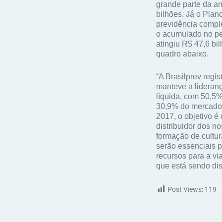
grande parte da a
bilhões. Já o Pla
previdência compl
o acumulado no pe
atingiu R$ 47,6 bi
quadro abaixo.
“A Brasilprev regi
manteve a lideranç
líquida, com 50,5%
30,9% do mercado”
2017, o objetivo é
distribuidor dos n
formação de cultur
serão essenciais p
recursos para a vi
que está sendo dis
Post Views:
119