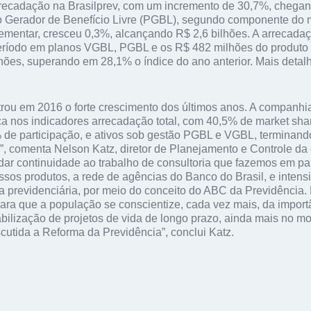
rrecadação na Brasilprev, com um incremento de 30,7%, chega
no Gerador de Benefício Livre (PGBL), segundo componente do 
ementar, cresceu 0,3%, alcançando R$ 2,6 bilhões. A arrecadaç
ríodo em planos VGBL, PGBL e os R$ 482 milhões do produto T
lhões, superando em 28,1% o índice do ano anterior. Mais detal
strou em 2016 o forte crescimento dos últimos anos. A companhi
a nos indicadores arrecadação total, com 40,5% de market sha
 de participação, e ativos sob gestão PGBL e VGBL, terminand
, comenta Nelson Katz, diretor de Planejamento e Controle da
 dar continuidade ao trabalho de consultoria que fazemos em pa
ossos produtos, a rede de agências do Banco do Brasil, e intensi
a previdenciária, por meio do conceito do ABC da Previdência. E
ara que a população se conscientize, cada vez mais, da impor
abilização de projetos de vida de longo prazo, ainda mais no m
cutida a Reforma da Previdência”, conclui Katz.