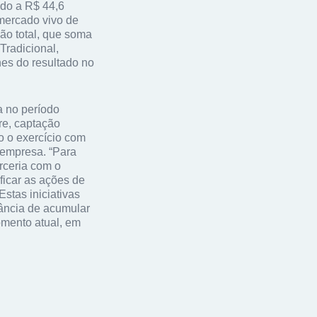
ndo a R$ 44,6
mercado vivo de
ão total, que soma
radicional,
hes do resultado no
a no período
re, captação
o o exercício com
 empresa. “Para
rceria com o
ficar as ações de
stas iniciativas
tância de acumular
omento atual, em