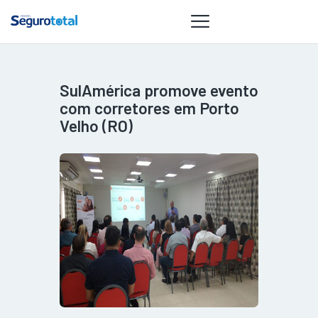
SulAmérica promove evento
NOTÍCIAS
com corretores em Porto
REVISTA
Velho (RO)
ESPECIAIS
GAIVOTA DE
OURO
ST SUMMIT
MULHERES
GESTORAS
HOMEST
HOME