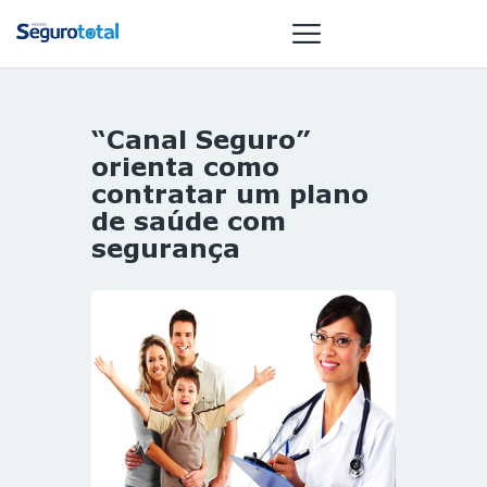
“Canal Seguro”
NOTÍCIAS
orienta como
REVISTA
contratar um plano
de saúde com
ESPECIAIS
segurança
GAIVOTA DE
OURO
ST SUMMIT
MULHERES
GESTORAS
HOMEST
HOME