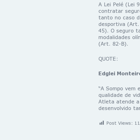
A Lei Pelé (Lei
contratar segur
tanto no caso d
desportiva (Art.
45). O seguro t
modalidades olí
(Art. 82-B).
QUOTE:
Edglei Montei
“A Sompo vem es
qualidade de v
Atleta atende a
desenvolvido ta
Post Views:
11