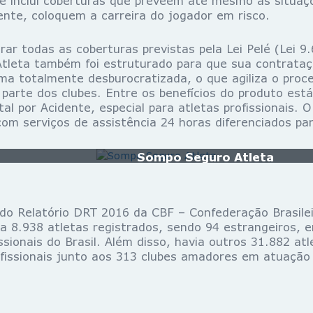
 e inclui coberturas que preveem até mesmo as situaç
nte, coloquem a carreira do jogador em risco.
rar todas as coberturas previstas pela Lei Pelé (Lei 9
tleta também foi estruturado para que sua contrataç
ma totalmente desburocratizada, o que agiliza o proc
r parte dos clubes. Entre os benefícios do produto est
tal por Acidente, especial para atletas profissionais. 
m serviços de assistência 24 horas diferenciados par
Sompo Seguro Atleta
o Relatório DRT 2016 da CBF – Confederação Brasilei
ia 8.938 atletas registrados, sendo 94 estrangeiros,
ssionais do Brasil. Além disso, havia outros 31.882 at
ofissionais junto aos 313 clubes amadores em atuação 