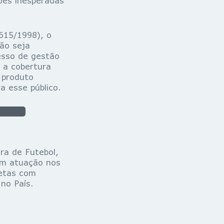
ões inesperadas
.615/1998), o
ão seja
esso de gestão
á a cobertura
O produto
a esse público.
ra de Futebol,
 em atuação nos
letas com
no País.