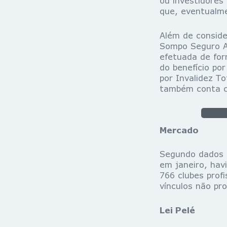
ou investidores
que, eventualme
Além de conside
Sompo Seguro A
efetuada de for
do benefício po
por Invalidez To
também conta co
Mercado
Segundo dados d
em janeiro, hav
766 clubes profi
vínculos não pr
Lei Pelé