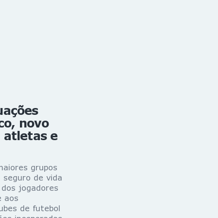
uações
co, novo
atletas e
aiores grupos
 seguro de vida
 dos jogadores
e aos
ubes de futebol