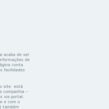
sa acaba de ser
 informações de
página conta
 facilidades
o site está
da companhia –
 via portal.
ve e com o
as) também