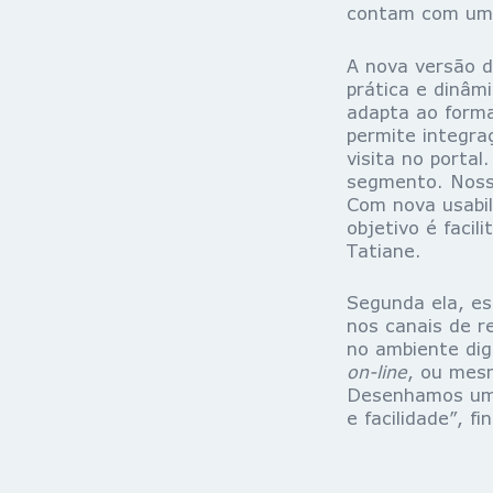
contam com uma 
A nova versão d
prática e dinâm
adapta ao forma
permite integra
visita no portal
segmento. Nosso
Com nova usabi
objetivo é facil
Tatiane.
Segunda ela, es
nos canais de r
no ambiente dig
on-line
, ou mesm
Desenhamos um 
e facilidade”, fi