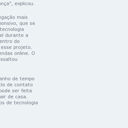
nça”, explicou.
vegação mais
ponsivo, que se
tecnologia
el durante a
dentro do
esse projeto.
ndas online. O
essaltou
ganho de tempo
clo de contato
pode ser feita
air de casa.
s de tecnologia