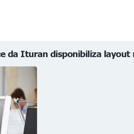
NOTÍCIAS
REVISTA
ESPECIAIS
GAIVOTA DE OURO
ST SUMMIT
MULHERES GESTORAS
HOMEST
HOME
 da Ituran disponibiliza layout 