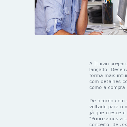
A Ituran prepar
lançado. Desenv
forma mais intu
com detalhes co
como a compra o
De acordo com a
voltado para o m
já que cresce o
“Priorizamos a 
conceito de
mob