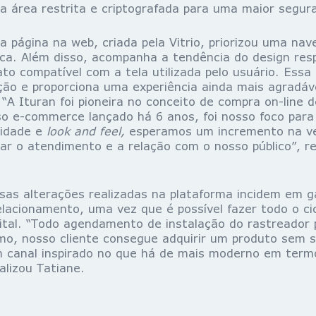
área restrita e criptografada para uma maior segura
a página na web, criada pela Vitrio, priorizou uma na
ica. Além disso, acompanha a tendência do design res
to compatível com a tela utilizada pelo usuário. Essa 
ção e proporciona uma experiência ainda mais agradáv
. “A Ituran foi pioneira no conceito de compra on-line 
 e-commerce lançado há 6 anos, foi nosso foco para 
lidade e
look and feel,
esperamos um incremento na ve
itar o atendimento e a relação com o nosso público”, r
sas alterações realizadas na plataforma incidem em 
elacionamento, uma vez que é possível fazer todo o ci
ital. “Todo agendamento de instalação do rastreador 
o, nosso cliente consegue adquirir um produto sem s
canal inspirado no que há de mais moderno em termo
nalizou Tatiane.