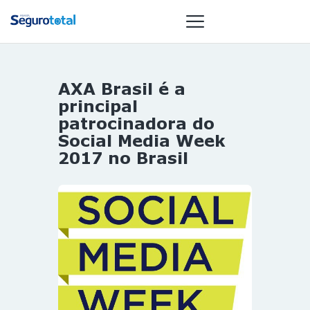
AXA Brasil é a
NOTÍCIAS
principal
REVISTA
patrocinadora do
Social Media Week
ESPECIAIS
2017 no Brasil
GAIVOTA DE
OURO
ST SUMMIT
MULHERES
GESTORAS
HOMEST
HOME