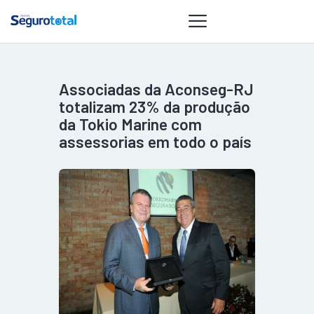
Associadas da Aconseg-RJ
NOTÍCIAS
totalizam 23% da produção
REVISTA
da Tokio Marine com
assessorias em todo o país
ESPECIAIS
GAIVOTA DE
OURO
ST SUMMIT
MULHERES
GESTORAS
HOMEST
HOME