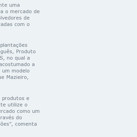
ente uma
ara o mercado de
lvedores de
izadas com o
mplantações
uguês, Produto
S, no qual a
 acostumado a
o um modelo
ue Mazieiro,
s produtos e
e utilize o
mercado como um
través do
ções”, comenta