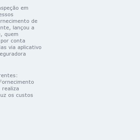
inspeção em
essos
ornecimento de
nte, lançou a
e, quem
 por conta
s via aplicativo
seguradora
rentes:
 Fornecimento
 realiza
duz os custos