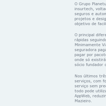
O Grupo Planet
insurtech, volt
seguros e auto
projetos e desi
objetivo de faci
O principal dife
rápidas seguind
Minimamente Viá
seguradora paga
pagar por paco
onde só existirá
sócio fundador 
Nos últimos trê
serviços, com fo
serviço sem pre
todo pode utili
AppWeb, reduzi
Mazieiro.