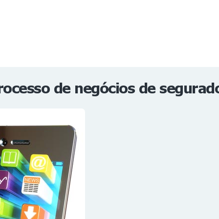
NOTÍCIAS
REVISTA
ESPECIAIS
GAIVOTA DE OURO
ST SUMMIT
MULHERES GESTORAS
HOMEST
HOME
rocesso de negócios de segurad