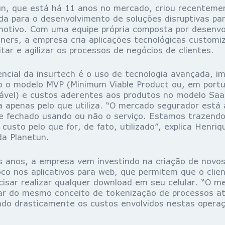
un, que está há 11 anos no mercado, criou recentem
ada para o desenvolvimento de soluções disruptivas p
motivo. Com uma equipe própria composta por desenvo
gners, a empresa cria aplicações tecnológicas custom
litar e agilizar os processos de negócios de clientes.
rencial da insurtech é o uso de tecnologia avançada, i
o o modelo MVP (Minimum Viable Product ou, em port
vel) e custos aderentes aos produtos no modelo Saa
 apenas pelo que utiliza. “O mercado segurador está
te fechado usando ou não o serviço. Estamos trazend
 custo pelo que for, de fato, utilizado”, explica Henriq
da Planetun.
s anos, a empresa vem investindo na criação de novo
co nos aplicativos para web, que permitem que o client
cisar realizar qualquer download em seu celular. “O 
zar do mesmo conceito de tokenização de processos a
ndo drasticamente os custos envolvidos nestas opera