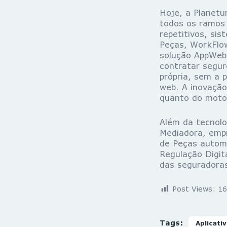
Hoje, a Planetu
todos os ramos
repetitivos, si
Peças, WorkFlo
solução AppWeb 
contratar segur
própria, sem a 
web. A inovação
quanto do motor
Além da tecnolo
Mediadora, emp
de Peças automo
Regulação Digit
das seguradora
Post Views:
16
Tags:
Aplicati