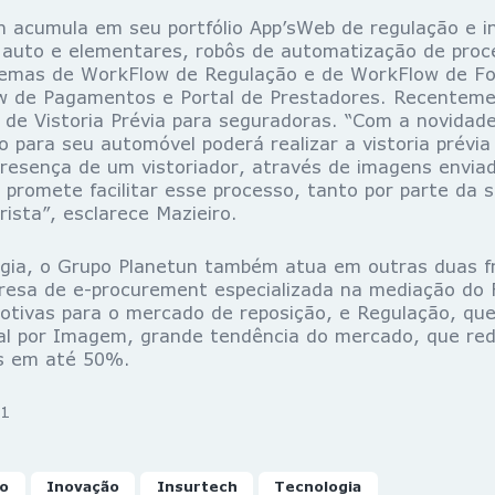
n acumula em seu portfólio App’sWeb de regulação e 
 auto e elementares, robôs de automatização de proc
stemas de WorkFlow de Regulação e de WorkFlow de F
w de Pagamentos e Portal de Prestadores. Recenteme
de Vistoria Prévia para seguradoras. “Com a novidad
o para seu automóvel poderá realizar a vistoria prévia
presença de um vistoriador, através de imagens enviada
 promete facilitar esse processo, tanto por parte da 
ista”, esclarece Mazieiro.
gia, o Grupo Planetun também atua em outras duas f
resa de e-procurement especializada na mediação do
tivas para o mercado de reposição, e Regulação, que
al por Imagem, grande tendência do mercado, que re
s em até 50%.
1
vo
Inovação
Insurtech
Tecnologia