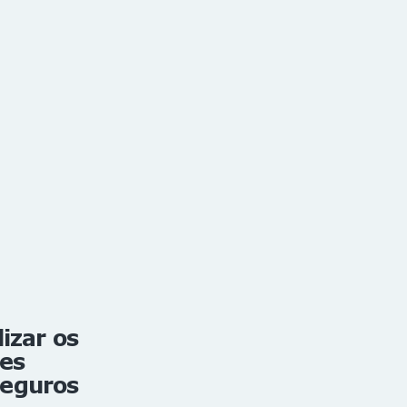
izar os
ões
seguros