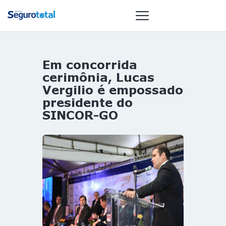
Em concorrida
NOTÍCIAS
cerimônia, Lucas
REVISTA
Vergilio é empossado
presidente do
ESPECIAIS
SINCOR-GO
GAIVOTA DE
OURO
ST SUMMIT
MULHERES
GESTORAS
HOMEST
HOME