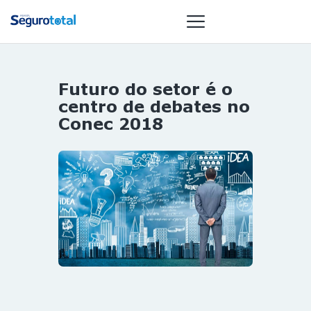
Futuro do setor é o
NOTÍCIAS
centro de debates no
REVISTA
Conec 2018
ESPECIAIS
GAIVOTA DE
OURO
ST SUMMIT
MULHERES
GESTORAS
HOMEST
HOME