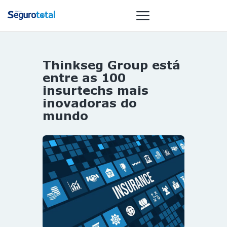
Thinkseg Group está
NOTÍCIAS
entre as 100
REVISTA
insurtechs mais
inovadoras do
ESPECIAIS
mundo
GAIVOTA DE
OURO
ST SUMMIT
MULHERES
GESTORAS
HOMEST
HOME