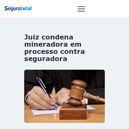
Juiz condena
NOTÍCIAS
mineradora em
REVISTA
processo contra
seguradora
ESPECIAIS
GAIVOTA DE
OURO
ST SUMMIT
MULHERES
GESTORAS
HOMEST
HOME