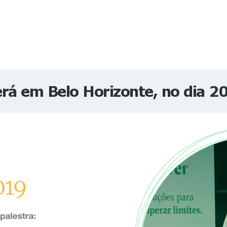
NOTÍCIAS
REVISTA
ESPECIAIS
GAIVOTA DE OURO
ST SUMMIT
MULHERES GESTORAS
HOMEST
HOME
rá em Belo Horizonte, no dia 2