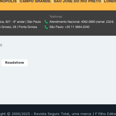
6
Roadshow
ight © 2000/2025 - Revista Seguro Total, uma marca J F Filho Edito