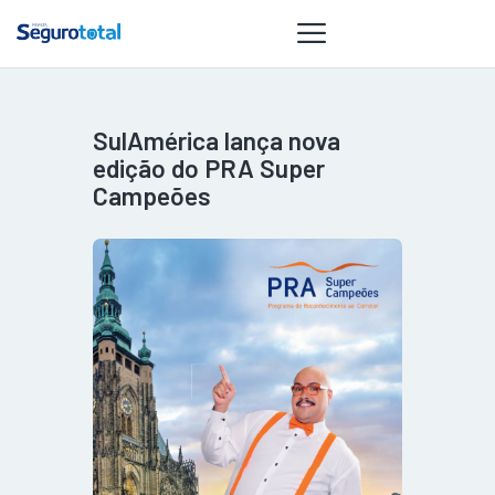
SulAmérica lança nova
NOTÍCIAS
edição do PRA Super
REVISTA
Campeões
ESPECIAIS
GAIVOTA DE
OURO
ST SUMMIT
MULHERES
GESTORAS
HOMEST
HOME