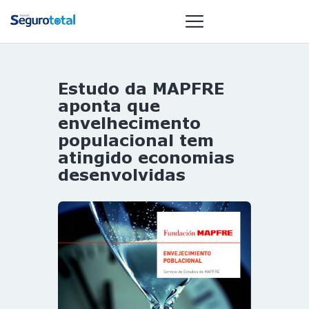
Estudo da MAPFRE
NOTÍCIAS
aponta que
REVISTA
envelhecimento
populacional tem
ESPECIAIS
atingido economias
GAIVOTA DE
desenvolvidas
OURO
ST SUMMIT
MULHERES
GESTORAS
HOMEST
HOME