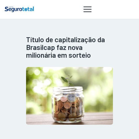
Título de capitalização da
NOTÍCIAS
Brasilcap faz nova
REVISTA
milionária em sorteio
ESPECIAIS
GAIVOTA DE
OURO
ST SUMMIT
MULHERES
GESTORAS
HOMEST
HOME