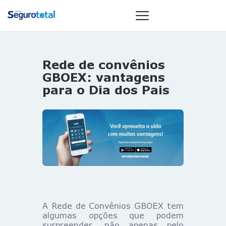
Rede de convênios
NOTÍCIAS
GBOEX: vantagens
REVISTA
para o Dia dos Pais
ESPECIAIS
GAIVOTA DE
OURO
ST SUMMIT
MULHERES
GESTORAS
HOMEST
HOME
A Rede de Convênios GBOEX tem
algumas opções que podem
surpreender, não apenas pelo