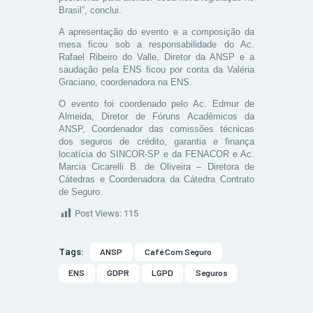
Brasil”, conclui.
A apresentação do evento e a composição da
mesa ficou sob a responsabilidade do Ac.
Rafael Ribeiro do Valle, Diretor da ANSP e a
saudação pela ENS ficou por conta da Valéria
Graciano, coordenadora na ENS.
O evento foi coordenado pelo Ac. Edmur de
Almeida, Diretor de Fóruns Acadêmicos da
ANSP, Coordenador das comissões técnicas
dos seguros de crédito, garantia e finança
locatícia do SINCOR-SP e da FENACOR e Ac.
Marcia Cicarelli B. de Oliveira – Diretora de
Cátedras e Coordenadora da Cátedra Contrato
de Seguro.
Post Views:
115
Tags:
ANSP
Café Com Seguro
ENS
GDPR
LGPD
Seguros