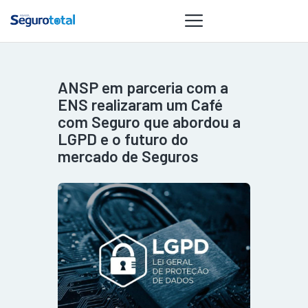
ANSP em parceria com a
NOTÍCIAS
ENS realizaram um Café
REVISTA
com Seguro que abordou a
LGPD e o futuro do
ESPECIAIS
mercado de Seguros
GAIVOTA DE
OURO
ST SUMMIT
MULHERES
GESTORAS
HOMEST
HOME