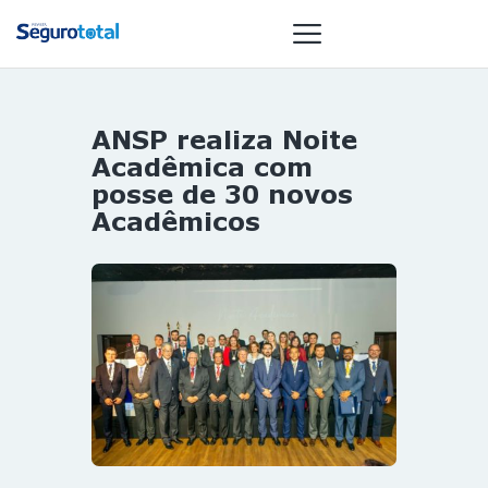
ANSP realiza Noite
NOTÍCIAS
Acadêmica com
REVISTA
posse de 30 novos
Acadêmicos
ESPECIAIS
GAIVOTA DE
OURO
ST SUMMIT
MULHERES
GESTORAS
HOMEST
HOME