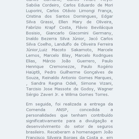
Sabóia Cordeiro, Carlos Eduardo de Mori
Luporini, Carlos Otávio Limongi França,
Cristina dos Santos Domingues, Edgar
Silva Grassi, Ellen Mary de Oliveira,
Fabrízio Krapf Costa, Flávio Bevilácqua
Bosisio, Giancarlo Giacomini Germany,
Inaldo Bezerra Silva Júnior, Jacó Carlos
Silva Coelho, Landulfo de Oliveira Ferreira
Júnior,Luiz Macoto Sakamoto, Marcele
Lemos, Marcelo Blay, Marcelo Rodrigues
Elias, Márcio João Guerrero, Paulo
Henrique Cremonezze, Paulo Rogério
Haüptli, Pedro Guilherme Gonçalves de
Souza, Reinaldo Antonio Gomes Marques,
, Sandra Regina Odeli, Simone Vizani,
Tarcisio Jose Massote de Godoy, Wagner
Sérgio Zaveri Jr. e Wilma Gomes Torres.
Em seguida, foi realizada a entrega da
Comenda ANSP, concedida a
personalidades que tenham contribuído
significativamente para a divulgação e
desenvolvimento do setor de seguros
brasileiro. Receberam a homenagem João
Francisco Silveira Borges da Costa e, em