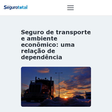
Seguro de transporte
NOTÍCIAS
e ambiente
REVISTA
econômico: uma
relação de
ESPECIAIS
dependência
GAIVOTA DE
OURO
ST SUMMIT
MULHERES
GESTORAS
HOMEST
HOME