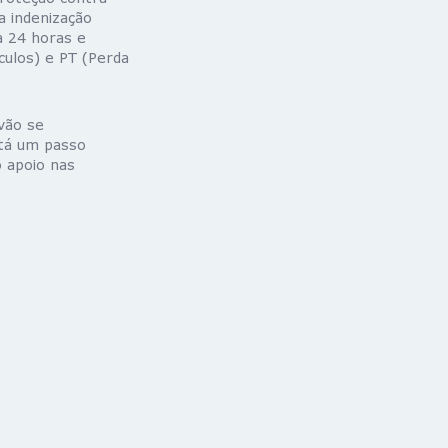
a indenização
a 24 horas e
culos) e PT (Perda
vão se
stá um passo
o apoio nas