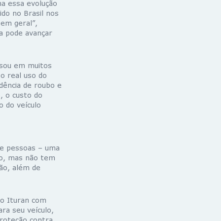
ha essa evolução
ido no Brasil nos
em geral”,
a pode avançar
ssou em muitos
 o real uso do
dência de roubo e
e, o custo do
 do veículo
de pessoas – uma
lo, mas não tem
ção, além de
, o Ituran com
ra seu veículo,
proteção contra