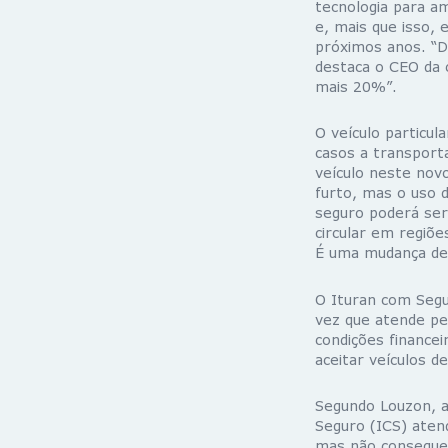
tecnologia para a
e, mais que isso, 
próximos anos. “
destaca o CEO da 
mais 20%”.
O veículo particu
casos a transporta
veículo neste nov
furto, mas o uso d
seguro poderá ser
circular em regiõe
É uma mudança de 
O Ituran com Segu
vez que atende pe
condições financei
aceitar veículos d
Segundo Louzon, a
Seguro (ICS) aten
mas não conseguem