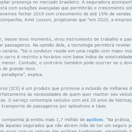
mpliar presença no mercado brasileiro. A seguradora acompan
está com soluções avançadas que permitirão o crescimento sól
Devemos fechar 2019 com crescimento de até 15% de vendas 
companhia, Amit Louzon, projetando que “em 2020, a empres
lar, nesse novo momento, virou instrumento de trabalho e pa
r passageiros. Na opinião dele, a tecnologia permitirá revelar
o cenário. “Se o condutor reside em uma região com maior inci
o carro é restrito a horários com baixe índice de sinistralidad
 menor. Contudo, o contrário também pode ocorrer se o dono
s de grande risco.
paradigma”, explica.
ros (ICS) é um produto que promove a inclusão de milhares 
rfeitamente às necessidades de quem quer manter seu veícu
ras. O serviço contempla veículos com até 20 anos de fabrica
e transporte de passageiros por aplicativos e táxis.
 companhia já emitiu mais 1,7 milhão de
apólices
. “Na prática
de àqueles segurados que não abrem mão de ter um seguro pa
 arcar com os valores das apólices tradicionais, garantindo 