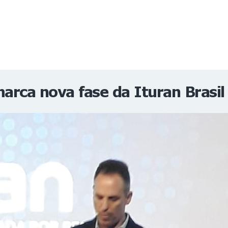
NOTÍCIAS
REVISTA
ESPECIAIS
GAIVOTA DE OURO
ST SUMMIT
MULHERES GESTORAS
HOMEST
HOME
arca nova fase da Ituran Brasil