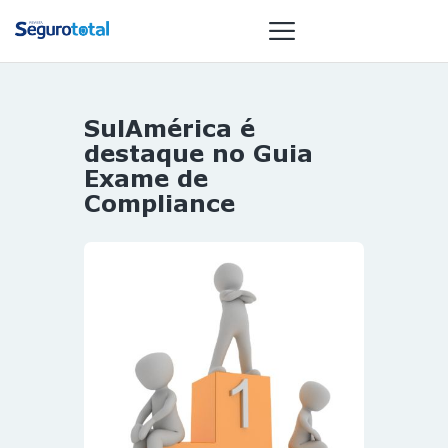
SulAmérica é
NOTÍCIAS
destaque no Guia
REVISTA
Exame de
Compliance
ESPECIAIS
GAIVOTA DE
OURO
ST SUMMIT
MULHERES
GESTORAS
HOMEST
HOME