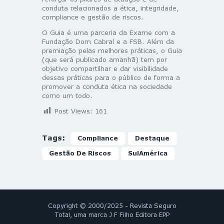
conduta relacionados a ética, integridade,
compliance e gestão de riscos.
O Guia é uma parceria da Exame com a
Fundação Dom Cabral e a FSB. Além da
premiação pelas melhores práticas, o Guia
(que será publicado amanhã) tem por
objetivo compartilhar e dar visibilidade
dessas práticas para o público de forma a
promover a conduta ética na sociedade
como um todo.
Post Views:
161
Tags:
Compliance
Destaque
Gestão De Riscos
SulAmérica
Copyright © 2000/2025 - Revista Seguro
Total, uma marca J F Filho Editora EPP