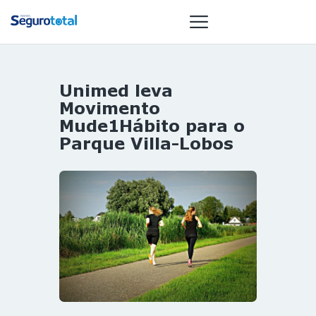
Unimed leva
NOTÍCIAS
Movimento
REVISTA
Mude1Hábito para o
Parque Villa-Lobos
ESPECIAIS
GAIVOTA DE
OURO
ST SUMMIT
MULHERES
GESTORAS
HOMEST
HOME