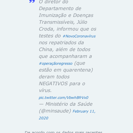
O diretor do
Departamento de
Imunização e Doenças
Transmissíveis, Júlio
Croda, informou que os
testes do
#NovoCoronavírus
nos repatriados da
China, além de todos
que acompanharam a
(que
#operaçãoregresso
estão em quarentena)
deram todos
NEGATIVOS para o
vírus.
pic.twitter.com/VbwhBfrVx0
— Ministério da Saúde
(@minsaude)
February 11,
2020
De acordo com os dados mais recentes