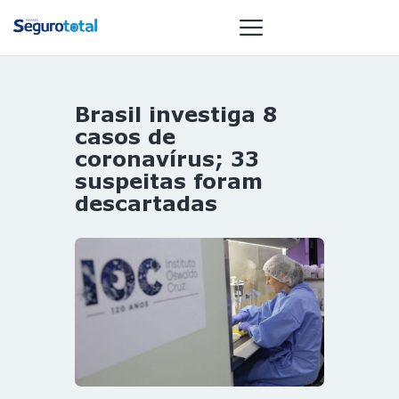
Brasil investiga 8
NOTÍCIAS
casos de
REVISTA
coronavírus; 33
suspeitas foram
ESPECIAIS
descartadas
GAIVOTA DE
OURO
ST SUMMIT
MULHERES
GESTORAS
HOMEST
HOME