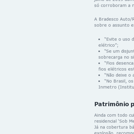
só corroboram a n
A Bradesco Auto/RE
sobre o assunto e 
“Evite o uso 
elétrico”;
“Se um disjun
sobrecarga no si
“Fios desenca
fios elétricos e
“Não deixe o 
“No Brasil, o
Inmetro (Institu
Patrimônio p
Ainda com todo cu
residencial ‘Sob M
Já na cobertura bá
explosão, recompo