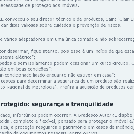
ecessidade de proteção aos imóveis.
 convocou o seu diretor técnico e de produtos, Saint´Clair Li
dar dicas valiosas sobre cuidados e prevenção de riscos.
de vários adaptadores em uma única tomada e não sobrecarregu
tor desarmar, fique atento, pois esse é um indício de que es
stema elétrico”;
pados e sem isolamento podem ocasionar um curto-circuito. C
stão em boas condições”;
ar-condicionado ligado enquanto não estiver em casa”;
s testes para determinar a segurança de um produto são reali
to Nacional de Metrologia). Prefira a aquisição de produtos cert
rotegido: segurança e tranquilidade
idado, infortúnios podem ocorrer. A Bradesco Auto/RE dispõe
edida’, completo e flexível, pensado para proteger o imóvel e
sica, a proteção resguarda o patrimônio em casos de incêndio
sição de documentos pessoais, entre outros.