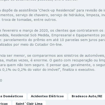
 dispõe da assistência ‘Check-up Residencial’ para revisão de i
amentos, serviço de chaveiro, serviço de hidráulica, limpeza, i
, troca de tomadas, entre outros.
 fevereiro e março de 2020, os clientes que contratarem os
dida, Residencial Sob Medida, Empresarial e Equipamentos p
de: parcelamento do prêmio em até 10 parcelas sem juros para
lizados por meio do Cotador On-line.
ncia ser menor, se compararmos aos sinistros de automóveis,
sa, muitas vezes, é enorme. O gasto com recuperação ou lim
 para quem não tem seguro. E pensar que, geralmente, o segur
0,1% ou 0,2% do valor do imóvel”, finaliza o executivo.
0
es Domésticos
Acidentes Elétricos
Bradesco Auto/RE
ricas
Saint´Clair Lima