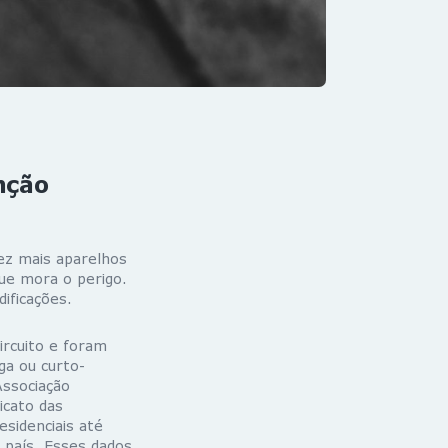
nção
vez mais aparelhos
que mora o perigo.
ificações.
rcuito e foram
ga ou curto-
Associação
icato das
sidenciais até
país. Esses dados