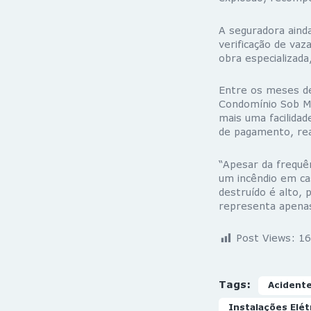
A seguradora ainda
verificação de vaz
obra especializada
Entre os meses de
Condomínio Sob Me
mais uma facilida
de pagamento, rea
“Apesar da frequê
um incêndio em ca
destruído é alto,
representa apenas 
Post Views:
16
Tags:
Acident
Instalações Elét