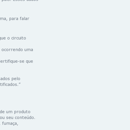
ma, para falar
e o circuito
tá ocorrendo uma
ertifique-se que
zados pelo
ificados.”
 de um produto
/ou seu conteúdo.
, fumaça,