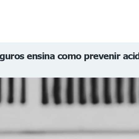
NOTÍCIAS
REVISTA
ESPECIAIS
GAIVOTA DE OURO
ST SUMMIT
MULHERES GESTORAS
HOMEST
HOME
guros ensina como prevenir aci