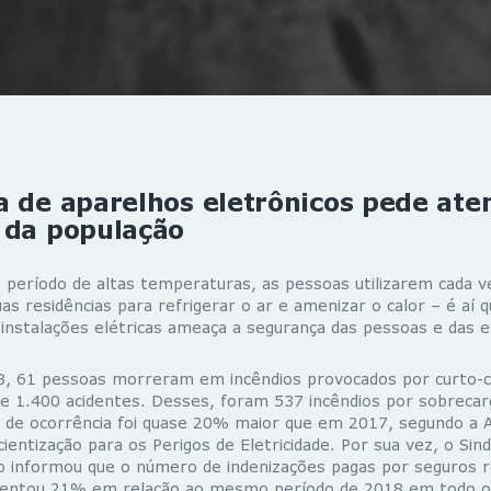
 de aparelhos eletrônicos pede ate
 da população
o período de altas temperaturas, as pessoas utilizarem cada 
s residências para refrigerar o ar e amenizar o calor – é aí 
instalações elétricas ameaça a segurança das pessoas e das ed
8, 61 pessoas morreram em incêndios provocados por curto-ci
de 1.400 acidentes. Desses, foram 537 incêndios por sobrecar
o de ocorrência foi quase 20% maior que em 2017, segundo a 
cientização para os Perigos de Eletricidade. Por sua vez, o Sind
o informou que o número de indenizações pagas por seguros re
mentou 21% em relação ao mesmo período de 2018 em todo o 