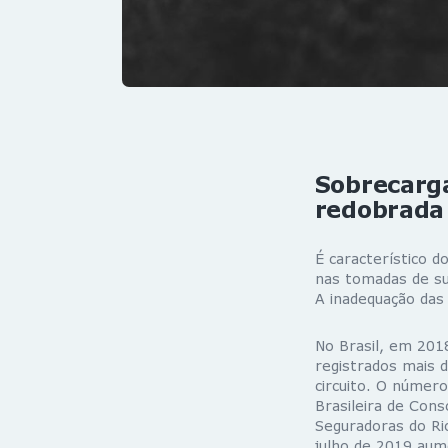
Sobrecarga
redobrada
É característico d
nas tomadas de sua
A inadequação das 
No Brasil, em 201
registrados mais 
circuito. O númer
Brasileira de Cons
Seguradoras do Ri
julho de 2019 au