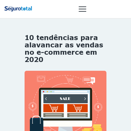
10 tendências para
NOTÍCIAS
alavancar as vendas
REVISTA
no e-commerce em
2020
ESPECIAIS
GAIVOTA DE
OURO
ST SUMMIT
MULHERES
GESTORAS
HOMEST
HOME