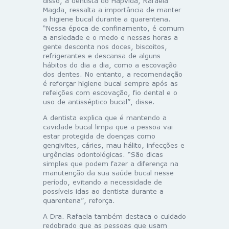
disso, a dentista do Hapvida, Rafaela
Magda, ressalta a importância de manter
a higiene bucal durante a quarentena.
“Nessa época de confinamento, é comum
a ansiedade e o medo e nessas horas a
gente desconta nos doces, biscoitos,
refrigerantes e descansa de alguns
hábitos do dia a dia, como a escovação
dos dentes. No entanto, a recomendação
é reforçar higiene bucal sempre após as
refeições com escovação, fio dental e o
uso de antisséptico bucal”, disse.
A dentista explica que é mantendo a
cavidade bucal limpa que a pessoa vai
estar protegida de doenças como
gengivites, cáries, mau hálito, infecções e
urgências odontológicas. “São dicas
simples que podem fazer a diferença na
manutenção da sua saúde bucal nesse
período, evitando a necessidade de
possíveis idas ao dentista durante a
quarentena”, reforça.
A Dra. Rafaela também destaca o cuidado
redobrado que as pessoas que usam