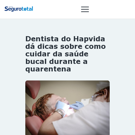
Dentista do Hapvida
NOTÍCIAS
dá dicas sobre como
REVISTA
cuidar da saúde
bucal durante a
ESPECIAIS
quarentena
GAIVOTA DE
OURO
ST SUMMIT
MULHERES
GESTORAS
HOMEST
HOME