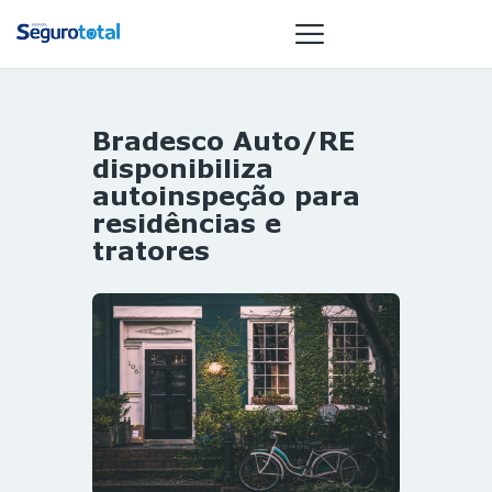
Bradesco Auto/RE
NOTÍCIAS
disponibiliza
REVISTA
autoinspeção para
residências e
ESPECIAIS
tratores
GAIVOTA DE
OURO
ST SUMMIT
MULHERES
GESTORAS
HOMEST
HOME