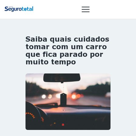
Saiba quais cuidados
NOTÍCIAS
tomar com um carro
REVISTA
que fica parado por
muito tempo
ESPECIAIS
GAIVOTA DE
OURO
ST SUMMIT
MULHERES
GESTORAS
HOMEST
HOME