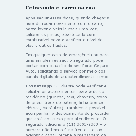
Colocando o carro na rua
Após seguir essas dicas, quando chegar a
hora de rodar novamente com o carro,
basta lavar o veículo mais uma vez,
calibrar os pneus, abastecê-lo com
combustível novo e verificar o nível de
óleo e outros fluidos.
Em qualquer caso de emergência ou para
uma simples revisão, o segurado pode
contar com o auxílio do seu Porto Seguro
Auto, solicitando o serviço por meio dos
canais digitais de autoatendimento como:
•
Whatsapp
: O cliente pode verificar e
solicitar os acionamentos, para auto ou
residência (guincho, táxi, chaveiro, troca
de pneu, troca de bateria, linha branca,
elétrica, hidráulica). Também é possível
acompanhar o deslocamento do prestador
que está em curso para atendimento. O
segurado adiciona o (11) 3003-9303 – o
número não tem o 9 na frente – e, ao
acionar o canal, recebe a mensagem da