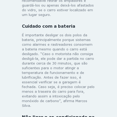
recomendável retirar os limpadores e
guardá-los ou apenas deixá-los afastados
do vidro, se o carro estiver localizado em
um lugar seguro.
Cuidado com a bateria
É importante desligar os dois polos da
bateria, principalmente porque sistemas
como alarmes e rastreadores consomem
a bateria mesmo quando o carro está
desligado. “Caso o motorista não consiga
desligá-la, ele pode dar a partida no carro
durante cerca de 30 minutos, que são
suficientes para o motor atingir a
temperatura de funcionamento e de
lubrificação. Antes de fazer isso, é
essencial verificar se a garagem é
fechada. Caso seja, é preciso colocar pelo
menos a traseira do carro para fora,
evitando assim a intoxicação pelo
monóxido de carbono”, afirma Marcos
Silva.
Não ligar o ar-condicionado na