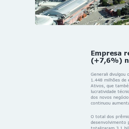
Empresa r
(+7,6%) no
Generali divulgou 
1.448 milhões de 
Ativos, que també
lucratividade técn
dos novos negócio
continuou aument
O total dos prêmi
desenvolvimento p
totalizaram 3,1 b