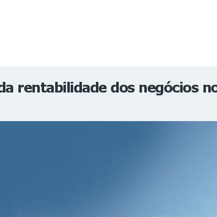
NOTÍCIAS
REVISTA
ESPECIAIS
GAIVOTA DE OURO
ST SUMMIT
MULHERES GESTORAS
HOMEST
HOME
da rentabilidade dos negócios n