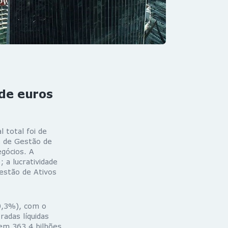
de euros
 total foi de
e de Gestão de
gócios. A
 a lucratividade
estão de Ativos
0,3%), com o
adas líquidas
 em 363,4 bilhões