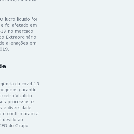
 lucro líquido foi
 e foi afetado em
d-19 no mercado
do Extraordinário
 de alienações em
019.
de
gência da covid-19
egócios garantiu
ceiro Vitalício
ssos processos e
s e diversidade
o e confirmaram a
s devido ao
 CFO do Grupo