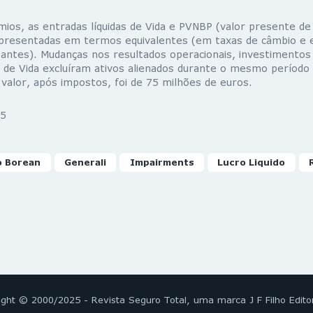
ios, as entradas líquidas de Vida e PVNBP (valor presente d
presentadas em termos equivalentes (em taxas de câmbio e 
tantes). Mudanças nos resultados operacionais, investimentos
s de Vida excluíram ativos alienados durante o mesmo período
valor, após impostos, foi de 75 milhões de euros.
5
o Borean
Generali
Impairments
Lucro Liquido
ight © 2000/2025 - Revista Seguro Total, uma marca J F Filho Edito