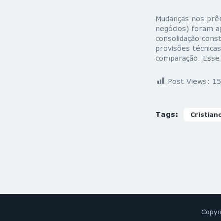
Mudanças nos prêm
negócios) foram a
consolidação cons
provisões técnica
comparação. Esse 
Post Views:
15
Tags:
Cristian
Copyr