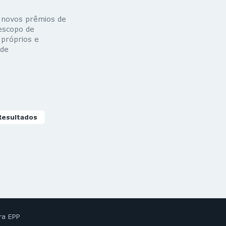
e novos prêmios de
escopo de
 próprios e
 de
Resultados
ra EPP