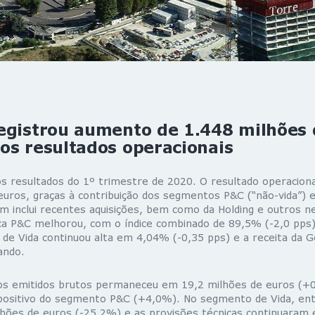
egistrou aumento de 1.448 milhões 
s resultados operacionais
os resultados do 1º trimestre de 2020. O resultado operacional
euros, graças à contribuição dos segmentos P&C (“não-vida”) 
m inclui recentes aquisições, bem como da Holding e outros ne
ica P&C melhorou, com o índice combinado de 89,5% (-2,0 pps);
 de Vida continuou alta em 4,04% (-0,35 pps) e a receita da G
ando.
os emitidos brutos permaneceu em 19,2 milhões de euros (+
ositivo do segmento P&C (+4,0%). No segmento de Vida, entr
ilhões de euros (-25,2%) e as provisões técnicas continuaram