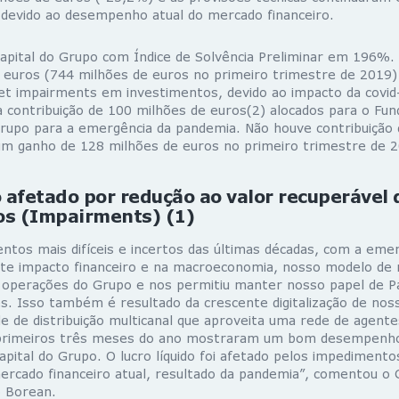
 devido ao desempenho atual do mercado financeiro.
capital do Grupo com Índice de Solvência Preliminar em 196%. O
 euros (744 milhões de euros no primeiro trimestre de 2019)
t impairments em investimentos, devido ao impacto da covi
a contribuição de 100 milhões de euros(2) alocados para o Fun
Grupo para a emergência da pandemia. Não houve contribuição
m ganho de 128 milhões de euros no primeiro trimestre de 2
o afetado por redução ao valor recuperável 
os (Impairments) (1)
os mais difíceis e incertos das últimas décadas, com a emer
te impacto financeiro e na macroeconomia, nosso modelo de n
 operações do Grupo e nos permitiu manter nosso papel de Par
es. Isso também é resultado da crescente digitalização de no
 de distribuição multicanal que aproveita uma rede de agente
s primeiros três meses do ano mostraram um bom desempenh
capital do Grupo. O lucro líquido foi afetado pelos impedimento
cado financeiro atual, resultado da pandemia”, comentou o
o Borean.