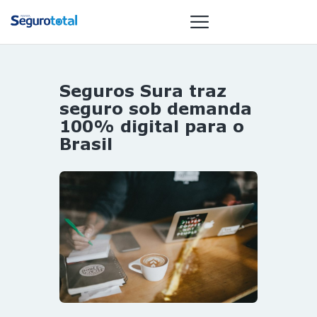
Seguros Sura traz
NOTÍCIAS
seguro sob demanda
REVISTA
100% digital para o
Brasil
ESPECIAIS
GAIVOTA DE
OURO
ST SUMMIT
MULHERES
GESTORAS
HOMEST
HOME