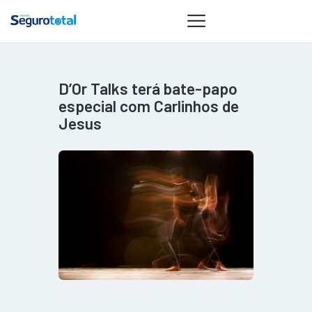
D’Or Talks terá bate-papo
NOTÍCIAS
especial com Carlinhos de
REVISTA
Jesus
ESPECIAIS
GAIVOTA DE
OURO
ST SUMMIT
MULHERES
GESTORAS
HOMEST
HOME