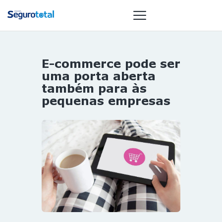
E-commerce pode ser
NOTÍCIAS
uma porta aberta
REVISTA
também para às
pequenas empresas
ESPECIAIS
GAIVOTA DE
OURO
ST SUMMIT
MULHERES
GESTORAS
HOMEST
HOME